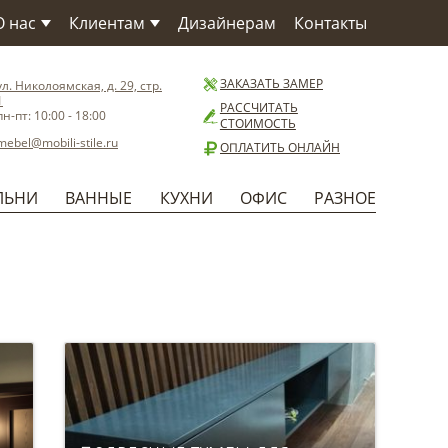
О нас
Клиентам
Дизайнерам
Контакты
О компании
Как заказать
О Фабрике
Сервис
ЗАКАЗАТЬ ЗАМЕР
ул. Николоямская, д. 29, стр.
1
Материалы
Доставка
РАССЧИТАТЬ
пн-пт: 10:00 - 18:00
СТОИМОСТЬ
Бренды
Способы оплаты
mebel@mobili-stile.ru
ОПЛАТИТЬ ОНЛАЙН
Статьи
Установка
Новости
Гарантия
ЛЬНИ
ВАННЫЕ
КУХНИ
ОФИС
РАЗНОЕ
Польза