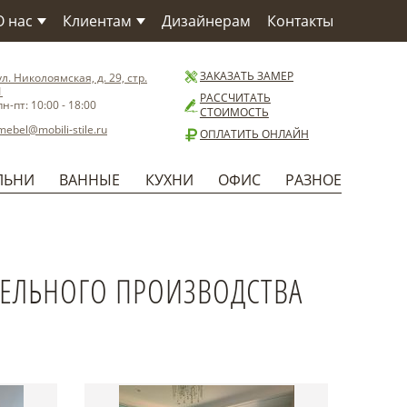
О нас
Клиентам
Дизайнерам
Контакты
О компании
Как заказать
О Фабрике
Сервис
ЗАКАЗАТЬ ЗАМЕР
ул. Николоямская, д. 29, стр.
1
Материалы
Доставка
РАССЧИТАТЬ
пн-пт: 10:00 - 18:00
СТОИМОСТЬ
Бренды
Способы оплаты
mebel@mobili-stile.ru
ОПЛАТИТЬ ОНЛАЙН
Статьи
Установка
Новости
Гарантия
ЛЬНИ
ВАННЫЕ
КУХНИ
ОФИС
РАЗНОЕ
Польза
ЕЛЬНОГО ПРОИЗВОДСТВА