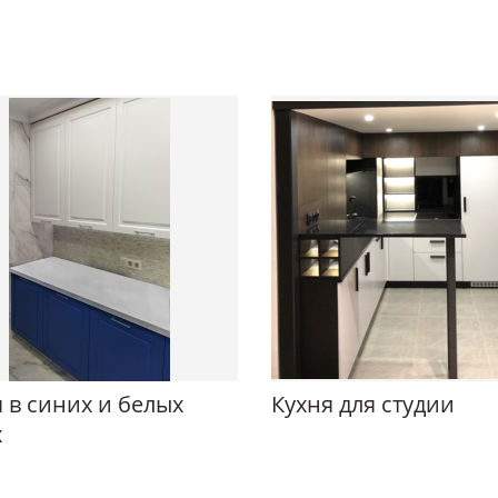
 в синих и белых
Кухня для студии
х