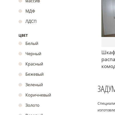
массив
МДФ
ЛДСП
ЦВЕТ
Белый
Шкаф
Черный
расп
Красный
комо
Бежевый
Зеленый
ЗАДУ
Коричневый
Специал
Золото
изготовл