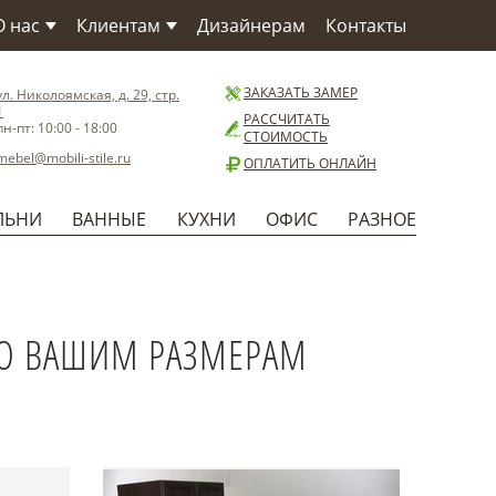
О нас
Клиентам
Дизайнерам
Контакты
О компании
Как заказать
О Фабрике
Сервис
ЗАКАЗАТЬ ЗАМЕР
ул. Николоямская, д. 29, стр.
1
Материалы
Доставка
РАССЧИТАТЬ
пн-пт: 10:00 - 18:00
СТОИМОСТЬ
Бренды
Способы оплаты
mebel@mobili-stile.ru
ОПЛАТИТЬ ОНЛАЙН
Статьи
Установка
Новости
Гарантия
ЛЬНИ
ВАННЫЕ
КУХНИ
ОФИС
РАЗНОЕ
Польза
ПО ВАШИМ РАЗМЕРАМ