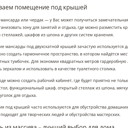
ваем помещение под крышей
 мансарда или чердак — у Вас может получиться замечательная
анизовать зону для занятий и отдыха, где можно разместить кро
 стеллажей, шкафов из шпона и других систем хранения.
е мансарды под двухскатной крышей зачастую используется дл
но создать гармоничное пространство, в котором найдётся мес
тных тумбочек. Для экономии квадратных метров гардеробную л
 зеркалом и использовать в качестве туалетного столика.
де можно создать рабочий кабинет, где будет приятно не тольк
тол, функциональный шкаф, открытый стеллаж из шпона, мягку
уголок для отдыха.
я под крышей часто используются для обустройства домашних 
подходят для творческих людей и обустройства мастерских.
ь из массива – лучший выбор для дома