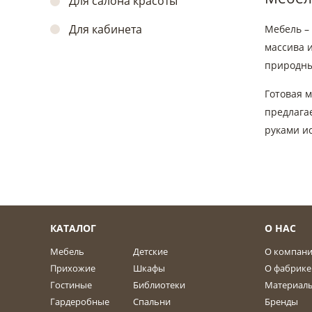
Для салона красоты
Для кабинета
Мебель –
массива 
природны
Готовая 
предлага
руками ис
КАТАЛОГ
О НАС
Мебель
Детские
О компан
Прихожие
Шкафы
О фабрике
Гостиные
Библиотеки
Материал
Гардеробные
Спальни
Бренды