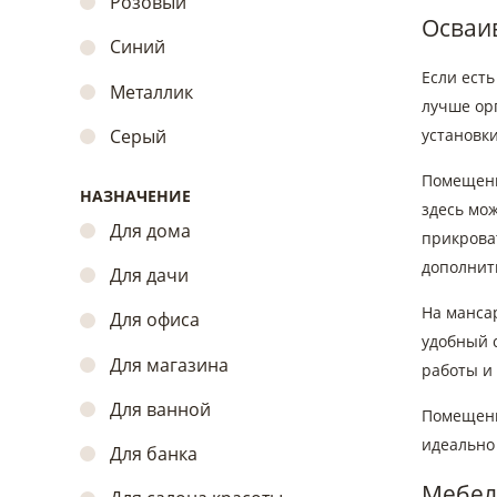
Розовый
Осваи
Синий
Если есть
Металлик
лучше орг
установки
Серый
Помещени
НАЗНАЧЕНИЕ
здесь мож
Для дома
прикрова
дополнить
Для дачи
На мансар
Для офиса
удобный с
Для магазина
работы и 
Для ванной
Помещени
идеально 
Для банка
Мебел