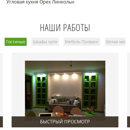
Угловая кухня Орех Линкольн
НАШИ РАБОТЫ
Гостиные
Шкафы купе
Мебель Прованс
Белая мебе
БЫСТРЫЙ ПРОСМОТР