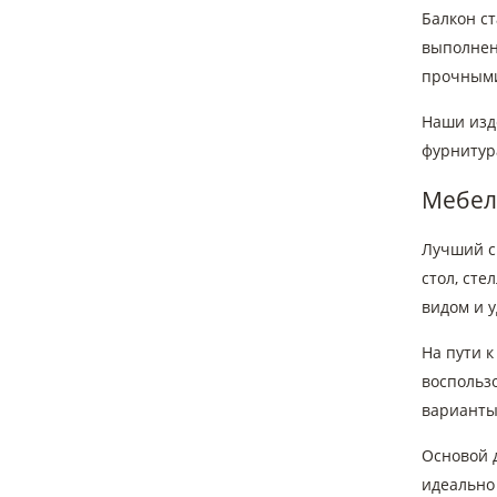
Балкон с
выполнен
прочными
Наши изд
фурнитур
Мебель
Лучший сп
стол, сте
видом и у
На пути 
воспольз
варианты
Основой 
идеально