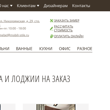
О нас
Клиентам
Дизайнерам
Контакты
О компании
Как заказать
О Фабрике
Сервис
ЗАКАЗАТЬ ЗАМЕР
ул. Николоямская, д. 29, стр.
1
Материалы
Доставка
РАССЧИТАТЬ
пн-пт: 10:00 - 18:00
СТОИМОСТЬ
Бренды
Способы оплаты
mebel@mobili-stile.ru
ОПЛАТИТЬ ОНЛАЙН
Статьи
Установка
Новости
Гарантия
ЛЬНИ
ВАННЫЕ
КУХНИ
ОФИС
РАЗНОЕ
Польза
 И ЛОДЖИИ НА ЗАКАЗ