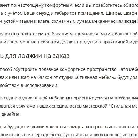
танет по-настоящему комфортным, если Вы позаботитесь об эрг
а с учётом Ваших нужд и габаритов помещения. Шкафы, шкафч
, устойчивыми к влаге, солнечным лучам, механическим возде
елия отвечают всем требованиям, предъявляемым к балконной
а и современные покрытия делают продукцию практичной и до
 для лоджии на заказ
особ обустроить полезное комфортное пространство – это мебе
ллаж или шкаф на балкон от студии «Стильная мебель» будут д
добством в использовании.
к созданию уникальной мебели мы ориентируемся на пожелания 
оваться услугами наших специалистов мастерской "Стильная ме
 дизайна.
для будущих изделий являются замеры, которые выполняются 
 вписалась в интерьер, была функциональной и полностью со