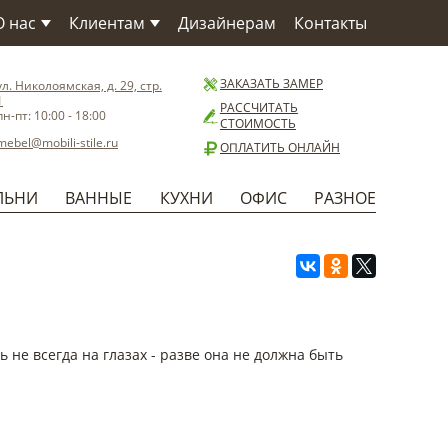
О нас
Клиентам
Дизайнерам
Контакты
О компании
Как заказать
О Фабрике
Сервис
ЗАКАЗАТЬ ЗАМЕР
ул. Николоямская, д. 29, стр.
1
Материалы
Доставка
РАССЧИТАТЬ
пн-пт: 10:00 - 18:00
СТОИМОСТЬ
Бренды
Способы оплаты
mebel@mobili-stile.ru
ОПЛАТИТЬ ОНЛАЙН
Статьи
Установка
Новости
Гарантия
ЛЬНИ
ВАННЫЕ
КУХНИ
ОФИС
РАЗНОЕ
Польза
не всегда на глазах - разве она не должна быть