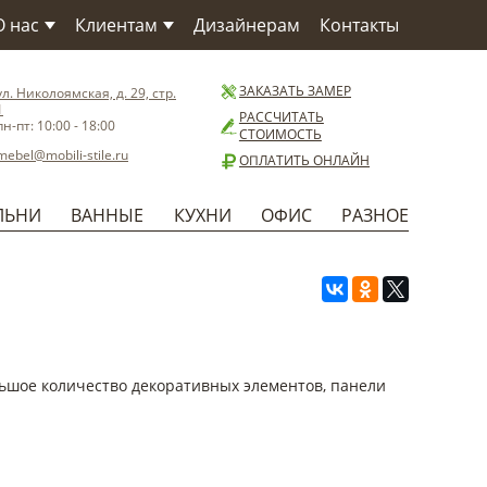
О нас
Клиентам
Дизайнерам
Контакты
О компании
Как заказать
О Фабрике
Сервис
ЗАКАЗАТЬ ЗАМЕР
ул. Николоямская, д. 29, стр.
1
Материалы
Доставка
РАССЧИТАТЬ
пн-пт: 10:00 - 18:00
СТОИМОСТЬ
Бренды
Способы оплаты
mebel@mobili-stile.ru
ОПЛАТИТЬ ОНЛАЙН
Статьи
Установка
Новости
Гарантия
ЛЬНИ
ВАННЫЕ
КУХНИ
ОФИС
РАЗНОЕ
Польза
ьшое количество декоративных элементов, панели