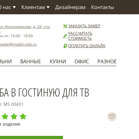
О нас
Клиентам
Дизайнерам
Контакты
О компании
Как заказать
О Фабрике
Сервис
ЗАКАЗАТЬ ЗАМЕР
ул. Николоямская, д. 29, стр.
1
Материалы
Доставка
РАССЧИТАТЬ
пн-пт: 10:00 - 18:00
СТОИМОСТЬ
Бренды
Способы оплаты
mebel@mobili-stile.ru
ОПЛАТИТЬ ОНЛАЙН
Статьи
Установка
Новости
Гарантия
ЛЬНИ
ВАННЫЕ
КУХНИ
ОФИС
РАЗНОЕ
Польза
БА В ГОСТИНУЮ ДЛЯ ТВ
л: MS 00431
е изделие