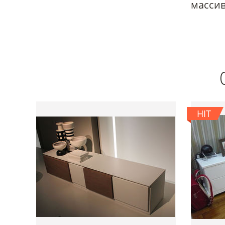
массив
HIT