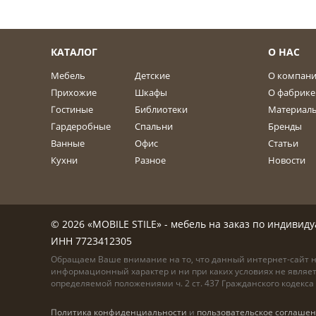
КАТАЛОГ
О НАС
Мебель
Детские
О компан
Прихожие
Шкафы
О фабрике
Гостиные
Библиотеки
Материал
Гардеробные
Спальни
Бренды
Ванные
Офис
Статьи
Кухни
Разное
Новости
© 2026 «MOBILE STILE» - мебель на заказ по индиви
ИНН 7723412305
Обращаем Ваше внимание на то, что данный интернет-сайт 
информационный характер и ни при каких условиях не являе
определяемой положениями ч. 2 ст. 437 Гражданского кодекс
Политика конфиденциальности
и
пользовательское соглаше