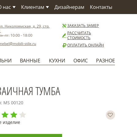
О нас
Клиентам
Дизайнерам
Контакты
О компании
Как заказать
О Фабрике
Сервис
ЗАКАЗАТЬ ЗАМЕР
ул. Николоямская, д. 29, стр.
1
Материалы
Доставка
РАССЧИТАТЬ
пн-пт: 10:00 - 18:00
СТОИМОСТЬ
Бренды
Способы оплаты
mebel@mobili-stile.ru
ОПЛАТИТЬ ОНЛАЙН
Статьи
Установка
Новости
Гарантия
ЛЬНИ
ВАННЫЕ
КУХНИ
ОФИС
РАЗНОЕ
Польза
АИЧНАЯ ТУМБА
л: MS 00120
е изделие