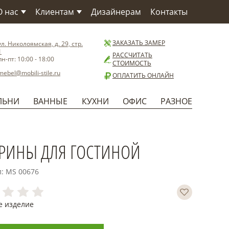
О нас
Клиентам
Дизайнерам
Контакты
О компании
Как заказать
О Фабрике
Сервис
ЗАКАЗАТЬ ЗАМЕР
ул. Николоямская, д. 29, стр.
1
Материалы
Доставка
РАССЧИТАТЬ
пн-пт: 10:00 - 18:00
СТОИМОСТЬ
Бренды
Способы оплаты
mebel@mobili-stile.ru
ОПЛАТИТЬ ОНЛАЙН
Статьи
Установка
Новости
Гарантия
ЛЬНИ
ВАННЫЕ
КУХНИ
ОФИС
РАЗНОЕ
Польза
РИНЫ ДЛЯ ГОСТИНОЙ
л: MS 00676
е изделие