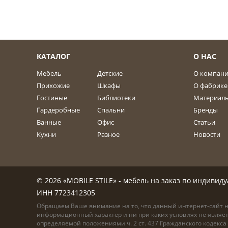
КАТАЛОГ
О НАС
Мебель
Детские
О компан
Прихожие
Шкафы
О фабрике
Гостиные
Библиотеки
Материал
Гардеробные
Спальни
Бренды
Ванные
Офис
Статьи
Кухни
Разное
Новости
© 2026 «MOBILE STILE» - мебель на заказ по индиви
ИНН 7723412305
Обращаем Ваше внимание на то, что данный интернет-сайт 
информационный характер и ни при каких условиях не являе
определяемой положениями ч. 2 ст. 437 Гражданского кодекс