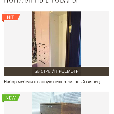
HIT
БЫСТРЫЙ ПРОСМОТР
Набор мебели в ванную нежно-лиловый глянец
NEW