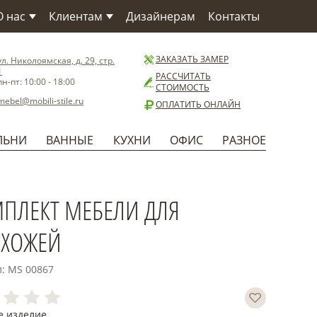
О нас
Клиентам
Дизайнерам
Контакты
О компании
Как заказать
О Фабрике
Сервис
ЗАКАЗАТЬ ЗАМЕР
ул. Николоямская, д. 29, стр.
1
Материалы
Доставка
РАССЧИТАТЬ
пн-пт: 10:00 - 18:00
СТОИМОСТЬ
Бренды
Способы оплаты
mebel@mobili-stile.ru
ОПЛАТИТЬ ОНЛАЙН
Статьи
Установка
Новости
Гарантия
ЛЬНИ
ВАННЫЕ
КУХНИ
ОФИС
РАЗНОЕ
Польза
ПЛЕКТ МЕБЕЛИ ДЛЯ
ХОЖЕЙ
л: MS 00867
е изделие