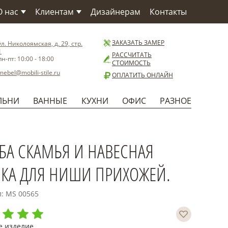
О нас
Клиентам
Дизайнерам
Контакты
О компании
Как заказать
О Фабрике
Сервис
ЗАКАЗАТЬ ЗАМЕР
ул. Николоямская, д. 29, стр.
1
Материалы
Доставка
РАССЧИТАТЬ
пн-пт: 10:00 - 18:00
СТОИМОСТЬ
Бренды
Способы оплаты
mebel@mobili-stile.ru
ОПЛАТИТЬ ОНЛАЙН
Статьи
Установка
Новости
Гарантия
ЛЬНИ
ВАННЫЕ
КУХНИ
ОФИС
РАЗНОЕ
Польза
БА СКАМЬЯ И НАВЕСНАЯ
КА ДЛЯ НИШИ ПРИХОЖЕЙ.
л: MS 00565
е изделие