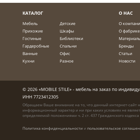
КАТАЛОГ
О НАС
Мебель
Детские
О компан
Прихожие
Шкафы
О фабрике
Гостиные
Библиотеки
Материал
Гардеробные
Спальни
Бренды
Ванные
Офис
Статьи
Кухни
Разное
Новости
© 2026 «MOBILE STILE» - мебель на заказ по индиви
ИНН 7723412305
Обращаем Ваше внимание на то, что данный интернет-сайт 
информационный характер и ни при каких условиях не являе
определяемой положениями ч. 2 ст. 437 Гражданского кодекс
Политика конфиденциальности
и
пользовательское соглаше