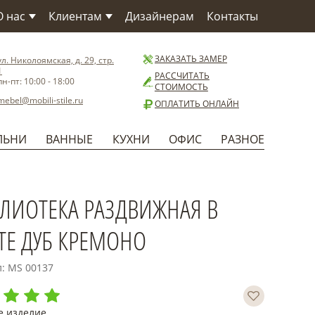
О нас
Клиентам
Дизайнерам
Контакты
О компании
Как заказать
О Фабрике
Сервис
ЗАКАЗАТЬ ЗАМЕР
ул. Николоямская, д. 29, стр.
1
Материалы
Доставка
РАССЧИТАТЬ
пн-пт: 10:00 - 18:00
СТОИМОСТЬ
Бренды
Способы оплаты
mebel@mobili-stile.ru
ОПЛАТИТЬ ОНЛАЙН
Статьи
Установка
Новости
Гарантия
ЛЬНИ
ВАННЫЕ
КУХНИ
ОФИС
РАЗНОЕ
Польза
ЛИОТЕКА РАЗДВИЖНАЯ В
ТЕ ДУБ КРЕМОНО
л: MS 00137
е изделие