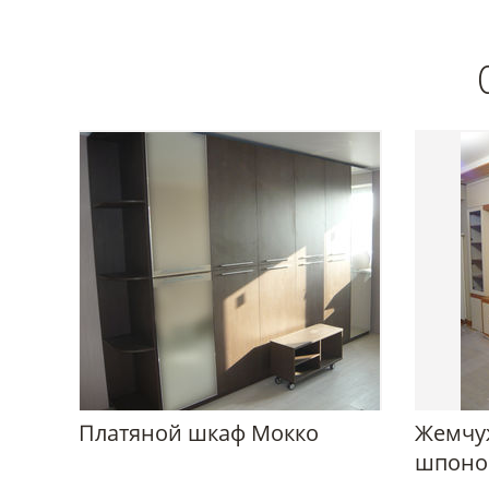
Платяной шкаф Мокко
Жемчуж
шпоно